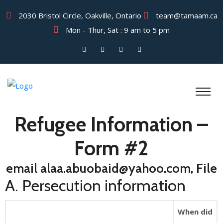
2030 Bristol Circle, Oakville, Ontario
team@tamaam.ca
Mon - Thur, Sat : 9 am to 5 pm
Refugee Information –
Form #2
email alaa.abuobaid@yahoo.com, File
A. Persecution information
When did