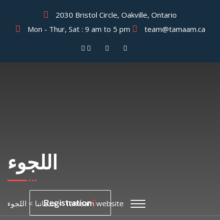
2030 Bristol Circle, Oakville, Ontario
Mon - Thur, Sat : 9 am to 5 pm
team@tamaam.ca
اللجوء
Registration
Tamaam website
>
خدماتنا
>
اللجوء