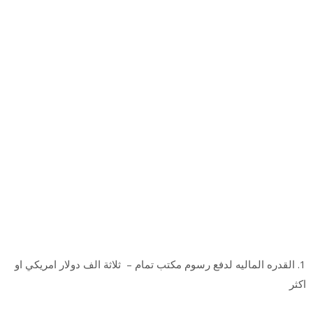
1.
القدره الماليه لدفع رسوم مكتب تمام – ثلاثة الف دولار امريكي او
اكثر