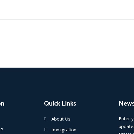
on
Quick Links
News
Enter y
About Us
updates
IP
Immigration