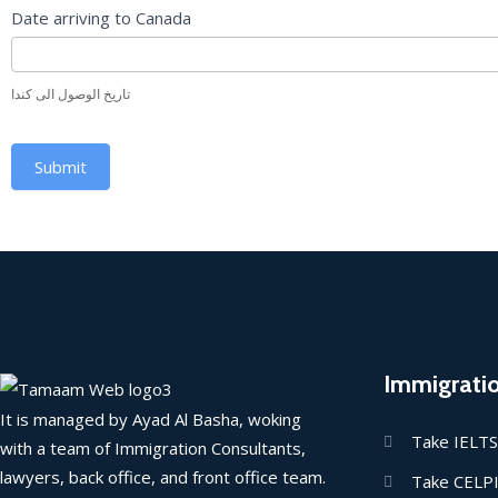
Date arriving to Canada
تاريخ الوصول الى كندا
Submit
Immigrati
It is managed by Ayad Al Basha, woking
Take IELTS
with a team of Immigration Consultants,
lawyers, back office, and front office team.
Take CELP